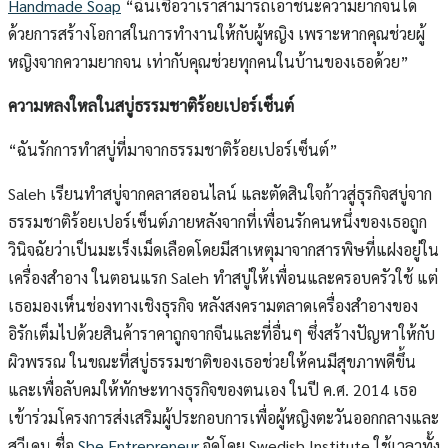
Handmade Soap
“ฉันเชื่อว่าเราสามารถเอาชนะความยากจนได้
ด้วยการสร้างโอกาสในการทำงานให้กับผู้หญิง เพราะหากคุณช่วยผู้
หญิงจากความยากจน เท่ากับคุณช่วยทุกคนในบ้านของเธอด้วย”
ความหลงใหลในสบู่ธรรมชาติร้อยเปอร์เซ็นต์
“ฉันรักการทำสบู่ที่มาจากธรรมชาติร้อยเปอร์เซ็นต์”
Saleh เรียนทำสบู่จากคลาสออนไลน์ และตัดสินใจก้าวสู่ธุรกิจสบู่จาก
ธรรมชาติร้อยเปอร์เซ็นต์ภายหลังจากที่เพื่อนรักคนหนึ่งของเธอถูก
วินิจฉัยว่าเป็นมะเร็งเม็ดเลือดโดยมีสาเหตุมาจากสารพิษที่แฝงอยู่ใน
เครื่องสำอาง ในตอนแรก Saleh ทำสบู่ให้เพื่อนและครอบครัวใช้ แต่
เธอมองเห็นช่องทางเชิงธุรกิจ หลังสงครามตลาดเครื่องสำอางของ
อิรักเต็มไปด้วยสินค้าราคาถูกจากจีนและที่อื่นๆ ซึ่งสร้างปัญหาให้กับ
ผิวพรรณ ในขณะที่สบู่ธรรมชาติของเธอช่วยให้คนมีสุขภาพดีขึ้น
และเพื่อลับคมให้ทักษะทางธุรกิจของตนเอง ในปี ค.ศ. 2014 เธอ
เข้าร่วมโครงการส่งเสริมผู้ประกอบการเพื่อผู้หญิงตะวันออกกลางและ
สวีเดน ชื่อ
She Entrepreneur
จัดโดย Swedish Institute ใช้เวลาทั้ง