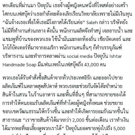
หกเดือนที่ผ่านมา ปัจจุบัน เธอจ้างผู้หญิงคนหนึ่งที่โพสต์อย่างเศร้า
โศกบนเฟสบุ๊คว่าเธอกำลังจะต้องเลิกเรียนวิทยาลัยเพราะไม่มีเงินทุน
“ฉันจ้างเธอเพื่อให้เธอมีโอกาสได้เรียนต่อ” Saleh กล่าว บริษัทยัง
ไม่มีที่ทำงานส่วนกลาง ดังนั้น พนักงานผลิตจึงทำสบู่ เจลอาบน้ำ และ
แชมพูที่บ้านของพวกเธอ ใช้น้ำมันมะกอกท้องถิ่น เชียบัตเตอร์ และ
โกโก้บัตเตอร์ที่มาจากอเมริกา พนักงานคนอื่นๆ ก็ทำบรรจุภัณฑ์
บริหารงาน และทำการตลาดผ่าน social media ปัจจุบัน Ishtar
Handmade Soap มีแฟนเพจในเฟสบุ๊คถึง 43,000 คน
พวกเธอได้รับคำสั่งซื้อสินค้าจากทั่วประเทศอิรัก และออกไปขาย
ผลิตภัณฑ์ในตลาดสุดสัปดาห์ พวกเธอจะช่วยกันจัดโต๊ะจำหน่าย
สินค้าในสวน ในร้านอาหาร และพื้นที่อื่นๆ ที่สามารถขายของได้
การทำให้คนยอมรับผลิตภัณฑ์ที่ทำโดยผู้หญิงทั้งหมด ช่วยขยาย
ขอบเขตวัฒนธรรมให้กว้างขึ้น และทำให้เกิดการยอมรับมากขึ้นใน
สาธารณะ “เราขายสินค้าได้มากกว่า 2,000 ชิ้นต่อเดือน เราทำเงิน
ได้มากพอที่จะเลี้ยงดูพวกเราได้” ปัจจุบันยอดขายพุ่งไปถึง 5,000