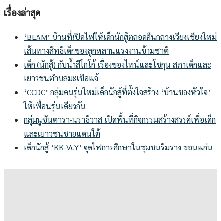
สำหรับ:
เรื่องล่าสุด
‘BEAM’ บ้านที่เปิดไฟให้เด็กนักสู้ตลอดคืนกลางเวียงเชียงใหม่
เส้นทางสิทธิเด็กของลูกหลานแรงงานข้ามชาติ
เด็ก (นักสู้) กับน้ำสีโกโก้ เรื่องของไทน์และโชกุน สภาเด็กและ
เยาวชนตำบลมะเขือแจ้
‘CCDC’ กลุ่มคนรุ่นใหม่เด็กนักสู้ที่ตั้งใจสร้าง ‘บ้านของหัวใจ’
ให้เพื่อนรุ่นเดียวกัน
กลุ่มนูซันตารา-นราธิวาส เปิดพื้นที่กิจกรรมสร้างสรรค์เพื่อเด็ก
และเยาวชนชายแดนใต้
เด็กนักสู้ ‘KK-VoY’ จุดไฟการศึกษาในชุมชนริมราง ขอนแก่น