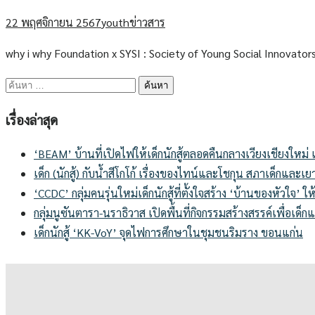
22 พฤศจิกายน 2567
youth
ข่าวสาร
why i why Foundation x SYSI : Society of Young Social Innovat
ค้นหา
สำหรับ:
เรื่องล่าสุด
‘BEAM’ บ้านที่เปิดไฟให้เด็กนักสู้ตลอดคืนกลางเวียงเชียงใหม
เด็ก (นักสู้) กับน้ำสีโกโก้ เรื่องของไทน์และโชกุน สภาเด็กแล
‘CCDC’ กลุ่มคนรุ่นใหม่เด็กนักสู้ที่ตั้งใจสร้าง ‘บ้านของหัวใจ’ ให้
กลุ่มนูซันตารา-นราธิวาส เปิดพื้นที่กิจกรรมสร้างสรรค์เพื่อเ
เด็กนักสู้ ‘KK-VoY’ จุดไฟการศึกษาในชุมชนริมราง ขอนแก่น