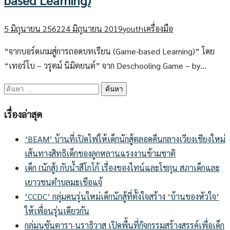
5 มิถุนายน 2562
24 มิถุนายน 2019
youth
เครื่องมือ
“จากบอร์ดเกมสู่การถอดบทเรียน (Game-based Learning)” โดย
“เทอร์โบ – วรุตม์ นิมิตยนต์” จาก Deschooling Game – by…
ค้นหา
สำหรับ:
เรื่องล่าสุด
‘BEAM’ บ้านที่เปิดไฟให้เด็กนักสู้ตลอดคืนกลางเวียงเชียงใหม่
เส้นทางสิทธิเด็กของลูกหลานแรงงานข้ามชาติ
เด็ก (นักสู้) กับน้ำสีโกโก้ เรื่องของไทน์และโชกุน สภาเด็กและ
เยาวชนตำบลมะเขือแจ้
‘CCDC’ กลุ่มคนรุ่นใหม่เด็กนักสู้ที่ตั้งใจสร้าง ‘บ้านของหัวใจ’
ให้เพื่อนรุ่นเดียวกัน
กลุ่มนูซันตารา-นราธิวาส เปิดพื้นที่กิจกรรมสร้างสรรค์เพื่อเด็ก